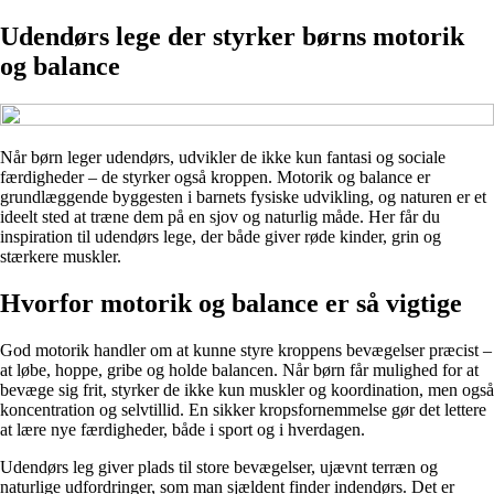
Udendørs lege der styrker børns motorik
og balance
Når børn leger udendørs, udvikler de ikke kun fantasi og sociale
færdigheder – de styrker også kroppen. Motorik og balance er
grundlæggende byggesten i barnets fysiske udvikling, og naturen er et
ideelt sted at træne dem på en sjov og naturlig måde. Her får du
inspiration til udendørs lege, der både giver røde kinder, grin og
stærkere muskler.
Hvorfor motorik og balance er så vigtige
God motorik handler om at kunne styre kroppens bevægelser præcist –
at løbe, hoppe, gribe og holde balancen. Når børn får mulighed for at
bevæge sig frit, styrker de ikke kun muskler og koordination, men også
koncentration og selvtillid. En sikker kropsfornemmelse gør det lettere
at lære nye færdigheder, både i sport og i hverdagen.
Udendørs leg giver plads til store bevægelser, ujævnt terræn og
naturlige udfordringer, som man sjældent finder indendørs. Det er