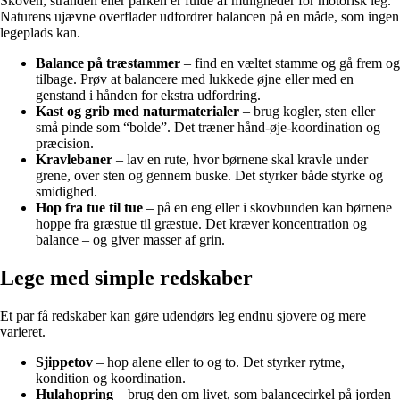
Skoven, stranden eller parken er fulde af muligheder for motorisk leg.
Naturens ujævne overflader udfordrer balancen på en måde, som ingen
legeplads kan.
Balance på træstammer
– find en væltet stamme og gå frem og
tilbage. Prøv at balancere med lukkede øjne eller med en
genstand i hånden for ekstra udfordring.
Kast og grib med naturmaterialer
– brug kogler, sten eller
små pinde som “bolde”. Det træner hånd-øje-koordination og
præcision.
Kravlebaner
– lav en rute, hvor børnene skal kravle under
grene, over sten og gennem buske. Det styrker både styrke og
smidighed.
Hop fra tue til tue
– på en eng eller i skovbunden kan børnene
hoppe fra græstue til græstue. Det kræver koncentration og
balance – og giver masser af grin.
Lege med simple redskaber
Et par få redskaber kan gøre udendørs leg endnu sjovere og mere
varieret.
Sjippetov
– hop alene eller to og to. Det styrker rytme,
kondition og koordination.
Hulahopring
– brug den om livet, som balancecirkel på jorden