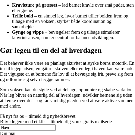
Kravleture på græsset
– lad barnet kravle over små puder, sten
eller grene.
Trille bold
– en simpel leg, hvor barnet triller bolden frem og
tilbage med en voksen, styrker både koordination og
samarbejde.
Gynge og vippe
– bevægelser frem og tilbage stimulerer
labyrintsansen, som er central for balanceudviklingen.
Gør legen til en del af hverdagen
Det behøver ikke være en planlagt aktivitet at styrke børns motorik. En
tur til legepladsen, en gåtur i skoven eller en leg i haven kan være nok.
Det vigtigste er, at børnene får lov til at bevæge sig frit, prøve sig frem
og udfordre sig selv i trygge rammer.
Som voksen kan du støtte ved at deltage, opmuntre og skabe variation.
Når leg bliver en naturlig del af hverdagen, udvikler børnene sig uden
at tænke over det – og får samtidig glæden ved at være aktive sammen
med andre.
Få nyt fra os – tilmeld dig nyhedsbrevet
Bliv klogere med et klik – tilmeld dig vores gratis mailserie.
Din mail