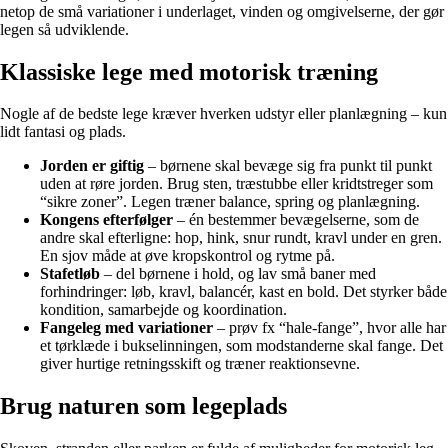
netop de små variationer i underlaget, vinden og omgivelserne, der gør
legen så udviklende.
Klassiske lege med motorisk træning
Nogle af de bedste lege kræver hverken udstyr eller planlægning – kun
lidt fantasi og plads.
Jorden er giftig
– børnene skal bevæge sig fra punkt til punkt
uden at røre jorden. Brug sten, træstubbe eller kridtstreger som
“sikre zoner”. Legen træner balance, spring og planlægning.
Kongens efterfølger
– én bestemmer bevægelserne, som de
andre skal efterligne: hop, hink, snur rundt, kravl under en gren.
En sjov måde at øve kropskontrol og rytme på.
Stafetløb
– del børnene i hold, og lav små baner med
forhindringer: løb, kravl, balancér, kast en bold. Det styrker både
kondition, samarbejde og koordination.
Fangeleg med variationer
– prøv fx “hale-fange”, hvor alle har
et tørklæde i bukselinningen, som modstanderne skal fange. Det
giver hurtige retningsskift og træner reaktionsevne.
Brug naturen som legeplads