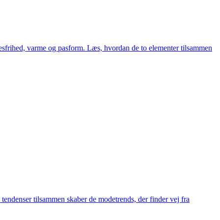
lsesfrihed, varme og pasform. Læs, hvordan de to elementer tilsammen
 tendenser tilsammen skaber de modetrends, der finder vej fra