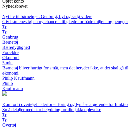
Opret konto
Nyhedsbrevet
Nyt liv til børnetøjet: Genbrug, byt og sælg videre
Giv børnenes tøj en ny chance – til glæde for både miljøet og penge
Tøj
Tøj
Genbrug
Børnetøj
Bæredygtighed
Forældre
Økonomi
5 min
Børnetøj bliver hurtigt for småt, men det betyder ikke, at det skal gå t
økonomi.
Philip Kauffmann
Philip
Kauffmann
Komfort i overtøjet – derfor er foring og lynlåse afgørende for funkt
Små detaljer med stor betydning for din jakkeoplevelse
Tøj
Tøj
Overtøj