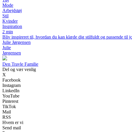
Mode
Arbejdstøj
Stil
Kvinder
Inspiration
2 min
Bliv inspireret til, hvordan du kan klæde dig stilfuldt og passende til j
Julie Jørgensen
Julie
Jørgensen
Den Travle Familie
Del og vær venlig
X
Facebook
Instagram
LinkedIn
YouTube
Pinterest
TikTok
Mail
RSS
Hvem er vi
Send mail