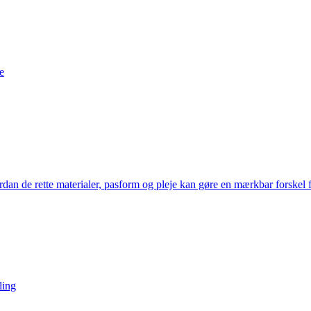
e
an de rette materialer, pasform og pleje kan gøre en mærkbar forskel f
ling