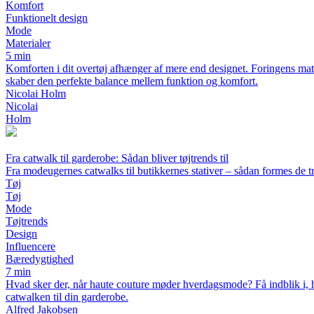
Komfort
Funktionelt design
Mode
Materialer
5 min
Komforten i dit overtøj afhænger af mere end designet. Foringens mate
skaber den perfekte balance mellem funktion og komfort.
Nicolai Holm
Nicolai
Holm
Fra catwalk til garderobe: Sådan bliver tøjtrends til
Fra modeugernes catwalks til butikkernes stativer – sådan formes de t
Tøj
Tøj
Mode
Tøjtrends
Design
Influencere
Bæredygtighed
7 min
Hvad sker der, når haute couture møder hverdagsmode? Få indblik i, h
catwalken til din garderobe.
Alfred Jakobsen