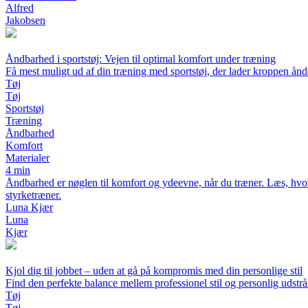
Alfred
Jakobsen
Åndbarhed i sportstøj: Vejen til optimal komfort under træning
Få mest muligt ud af din træning med sportstøj, der lader kroppen ånd
Tøj
Tøj
Sportstøj
Træning
Åndbarhed
Komfort
Materialer
4 min
Åndbarhed er nøglen til komfort og ydeevne, når du træner. Læs, hvord
styrketræner.
Luna Kjær
Luna
Kjær
Kjol dig til jobbet – uden at gå på kompromis med din personlige stil
Find den perfekte balance mellem professionel stil og personlig udstrå
Tøj
Tøj