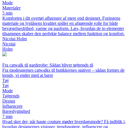
Mode
Materialer
5 min
Komforten i dit overtøj afhænger af mere end designet. Foringens
materiale og lynlåsens kvalitet spiller en afgørende rolle for både
bevægelsesfrihed, varme og pasform. Læs, hvordan de to elementer
tilsammen skaber den perfekte balance mellem funktion og komfort.
Nicolai Holm
Nicolai
Holm
Fra catwalk til garderobe: Sådan bliver tøjtrends til
Fra modeugernes catwalks til butikkernes stativer – sådan formes de
trends, vi ender med at bære
Tøj
Tøj
Mode
Tøjtrends
Design
Influencere
Bæredygtighed
7 min
Hvad sker der, når haute couture møder hverdagsmode? Få indblik i,
hvordan designernes visioner, trendspottere, influencere og