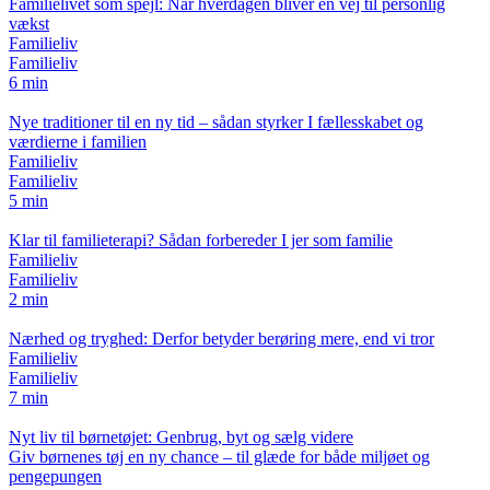
Familielivet som spejl: Når hverdagen bliver en vej til personlig
vækst
Familieliv
Familieliv
6 min
Nye traditioner til en ny tid – sådan styrker I fællesskabet og
værdierne i familien
Familieliv
Familieliv
5 min
Klar til familieterapi? Sådan forbereder I jer som familie
Familieliv
Familieliv
2 min
Nærhed og tryghed: Derfor betyder berøring mere, end vi tror
Familieliv
Familieliv
7 min
Nyt liv til børnetøjet: Genbrug, byt og sælg videre
Giv børnenes tøj en ny chance – til glæde for både miljøet og
pengepungen