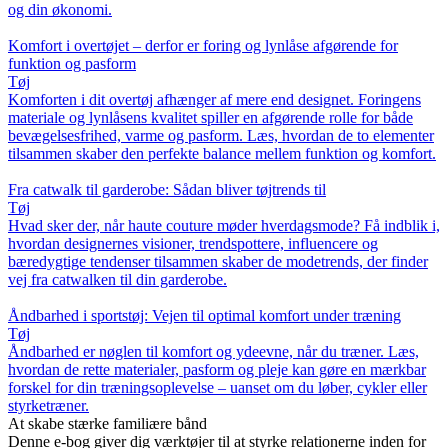
og din økonomi.
Komfort i overtøjet – derfor er foring og lynlåse afgørende for
funktion og pasform
Tøj
Komforten i dit overtøj afhænger af mere end designet. Foringens
materiale og lynlåsens kvalitet spiller en afgørende rolle for både
bevægelsesfrihed, varme og pasform. Læs, hvordan de to elementer
tilsammen skaber den perfekte balance mellem funktion og komfort.
Fra catwalk til garderobe: Sådan bliver tøjtrends til
Tøj
Hvad sker der, når haute couture møder hverdagsmode? Få indblik i,
hvordan designernes visioner, trendspottere, influencere og
bæredygtige tendenser tilsammen skaber de modetrends, der finder
vej fra catwalken til din garderobe.
Åndbarhed i sportstøj: Vejen til optimal komfort under træning
Tøj
Åndbarhed er nøglen til komfort og ydeevne, når du træner. Læs,
hvordan de rette materialer, pasform og pleje kan gøre en mærkbar
forskel for din træningsoplevelse – uanset om du løber, cykler eller
styrketræner.
At skabe stærke familiære bånd
Denne e-bog giver dig værktøjer til at styrke relationerne inden for