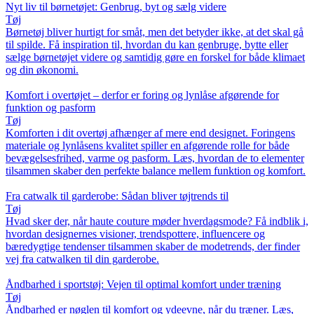
Nyt liv til børnetøjet: Genbrug, byt og sælg videre
Tøj
Børnetøj bliver hurtigt for småt, men det betyder ikke, at det skal gå
til spilde. Få inspiration til, hvordan du kan genbruge, bytte eller
sælge børnetøjet videre og samtidig gøre en forskel for både klimaet
og din økonomi.
Komfort i overtøjet – derfor er foring og lynlåse afgørende for
funktion og pasform
Tøj
Komforten i dit overtøj afhænger af mere end designet. Foringens
materiale og lynlåsens kvalitet spiller en afgørende rolle for både
bevægelsesfrihed, varme og pasform. Læs, hvordan de to elementer
tilsammen skaber den perfekte balance mellem funktion og komfort.
Fra catwalk til garderobe: Sådan bliver tøjtrends til
Tøj
Hvad sker der, når haute couture møder hverdagsmode? Få indblik i,
hvordan designernes visioner, trendspottere, influencere og
bæredygtige tendenser tilsammen skaber de modetrends, der finder
vej fra catwalken til din garderobe.
Åndbarhed i sportstøj: Vejen til optimal komfort under træning
Tøj
Åndbarhed er nøglen til komfort og ydeevne, når du træner. Læs,