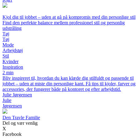
Kjol dig til jobbet – uden at gå på kompromis med din personlige stil
Find den perfekte balance mellem professionel stil og personlig
udstråling
Tøj
Tøj
Mode
Arbejdstøj
Stil
Kvinder
Inspiration
2 min
Bliv inspireret til, hvordan du kan klæde dig stilfuldt og passende til
jobbet – uden at miste din personlige kant. Få tips til kjoler, farver og
accessories, der fungerer både på kontoret og efter arbejdstid.
Julie Jørgensen
Julie
Jørgensen
Den Travle Familie
Del og vær venlig
X
Facebook