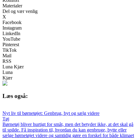
Komfort
Materialer
Del og vær venlig
X
Facebook
Instagram
LinkedIn
YouTube
Pinterest
TikTok
Mail
RSS
Luna Kjær
Luna
Kjær
Læs også:
Nyt liv til børnetøjet: Genbrug, byt og sælg videre
Tøj
Børnetøj bliver hurtigt for småt, men det betyder ikke, at det skal gå
til spilde. Få inspiration til, hvordan du kan genbruge, bytte eller
sælge børnetøjet videre og samtidig gøre en forskel for både klimaet