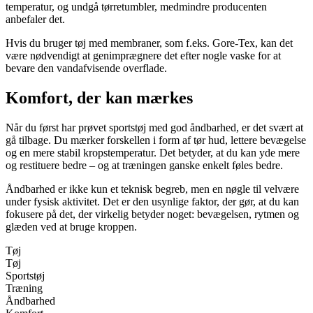
temperatur, og undgå tørretumbler, medmindre producenten
anbefaler det.
Hvis du bruger tøj med membraner, som f.eks. Gore-Tex, kan det
være nødvendigt at genimprægnere det efter nogle vaske for at
bevare den vandafvisende overflade.
Komfort, der kan mærkes
Når du først har prøvet sportstøj med god åndbarhed, er det svært at
gå tilbage. Du mærker forskellen i form af tør hud, lettere bevægelse
og en mere stabil kropstemperatur. Det betyder, at du kan yde mere
og restituere bedre – og at træningen ganske enkelt føles bedre.
Åndbarhed er ikke kun et teknisk begreb, men en nøgle til velvære
under fysisk aktivitet. Det er den usynlige faktor, der gør, at du kan
fokusere på det, der virkelig betyder noget: bevægelsen, rytmen og
glæden ved at bruge kroppen.
Tøj
Tøj
Sportstøj
Træning
Åndbarhed