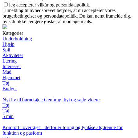
Jeg accepterer vilkår og persondatapolitik.
Tilmelding til nyhedsbrevet betyder, at du accepterer vores
brugerbetingelser og persondatapolitik. Du kan nemt framelde dig,
hvis du ikke længere ønsker at modtage mails.
Kategorier
Underholdning
Hjælp
Spil
Aktiviteter
Læring
Interesser
Mad
Hjemmet
Tøj
Budget
Nyt liv til børnetøjet: Genbrug, byt og sælg videre
Tøj
Tøj
5 min
Komfort i overtøjet – derfor er foring og lynlåse afgørende for
funktion og pasform