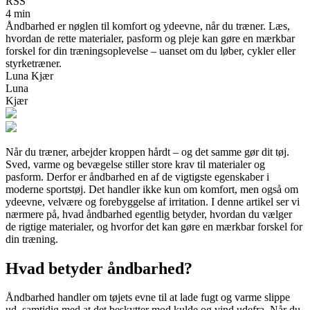
RSS
4 min
Åndbarhed er nøglen til komfort og ydeevne, når du træner. Læs,
hvordan de rette materialer, pasform og pleje kan gøre en mærkbar
forskel for din træningsoplevelse – uanset om du løber, cykler eller
styrketræner.
Luna Kjær
Luna
Kjær
Når du træner, arbejder kroppen hårdt – og det samme gør dit tøj.
Sved, varme og bevægelse stiller store krav til materialer og
pasform. Derfor er åndbarhed en af de vigtigste egenskaber i
moderne sportstøj. Det handler ikke kun om komfort, men også om
ydeevne, velvære og forebyggelse af irritation. I denne artikel ser vi
nærmere på, hvad åndbarhed egentlig betyder, hvordan du vælger
de rigtige materialer, og hvorfor det kan gøre en mærkbar forskel for
din træning.
Hvad betyder åndbarhed?
Åndbarhed handler om tøjets evne til at lade fugt og varme slippe
ud, samtidig med at det beskytter mod kulde og vind udefra. Når du