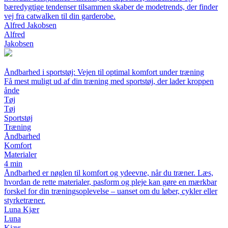
bæredygtige tendenser tilsammen skaber de modetrends, der finder
vej fra catwalken til din garderobe.
Alfred Jakobsen
Alfred
Jakobsen
Åndbarhed i sportstøj: Vejen til optimal komfort under træning
Få mest muligt ud af din træning med sportstøj, der lader kroppen
ånde
Tøj
Tøj
Sportstøj
Træning
Åndbarhed
Komfort
Materialer
4 min
Åndbarhed er nøglen til komfort og ydeevne, når du træner. Læs,
hvordan de rette materialer, pasform og pleje kan gøre en mærkbar
forskel for din træningsoplevelse – uanset om du løber, cykler eller
styrketræner.
Luna Kjær
Luna
Kjær