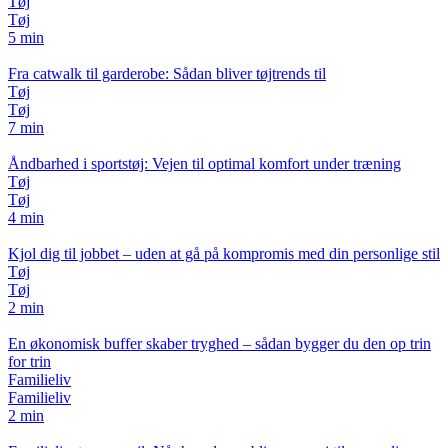
Tøj
Tøj
5 min
Fra catwalk til garderobe: Sådan bliver tøjtrends til
Tøj
Tøj
7 min
Åndbarhed i sportstøj: Vejen til optimal komfort under træning
Tøj
Tøj
4 min
Kjol dig til jobbet – uden at gå på kompromis med din personlige stil
Tøj
Tøj
2 min
En økonomisk buffer skaber tryghed – sådan bygger du den op trin
for trin
Familieliv
Familieliv
2 min