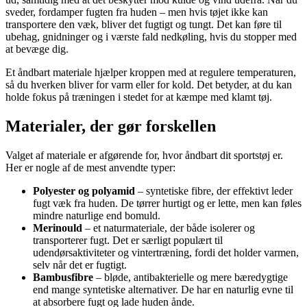
sveder, fordamper fugten fra huden – men hvis tøjet ikke kan
transportere den væk, bliver det fugtigt og tungt. Det kan føre til
ubehag, gnidninger og i værste fald nedkøling, hvis du stopper med
at bevæge dig.
Et åndbart materiale hjælper kroppen med at regulere temperaturen,
så du hverken bliver for varm eller for kold. Det betyder, at du kan
holde fokus på træningen i stedet for at kæmpe med klamt tøj.
Materialer, der gør forskellen
Valget af materiale er afgørende for, hvor åndbart dit sportstøj er.
Her er nogle af de mest anvendte typer:
Polyester og polyamid
– syntetiske fibre, der effektivt leder
fugt væk fra huden. De tørrer hurtigt og er lette, men kan føles
mindre naturlige end bomuld.
Merinould
– et naturmateriale, der både isolerer og
transporterer fugt. Det er særligt populært til
udendørsaktiviteter og vintertræning, fordi det holder varmen,
selv når det er fugtigt.
Bambusfibre
– bløde, antibakterielle og mere bæredygtige
end mange syntetiske alternativer. De har en naturlig evne til
at absorbere fugt og lade huden ånde.