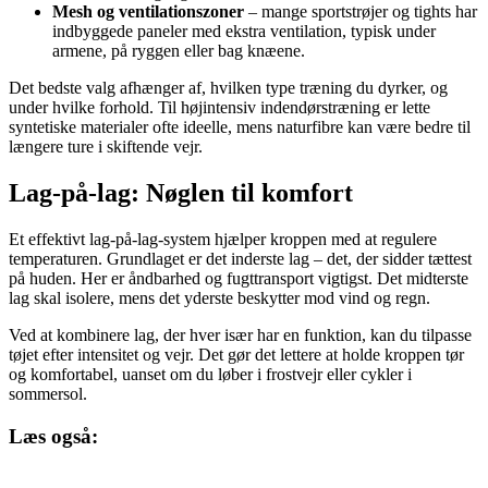
Mesh og ventilationszoner
– mange sportstrøjer og tights har
indbyggede paneler med ekstra ventilation, typisk under
armene, på ryggen eller bag knæene.
Det bedste valg afhænger af, hvilken type træning du dyrker, og
under hvilke forhold. Til højintensiv indendørstræning er lette
syntetiske materialer ofte ideelle, mens naturfibre kan være bedre til
længere ture i skiftende vejr.
Lag-på-lag: Nøglen til komfort
Et effektivt lag-på-lag-system hjælper kroppen med at regulere
temperaturen. Grundlaget er det inderste lag – det, der sidder tættest
på huden. Her er åndbarhed og fugttransport vigtigst. Det midterste
lag skal isolere, mens det yderste beskytter mod vind og regn.
Ved at kombinere lag, der hver især har en funktion, kan du tilpasse
tøjet efter intensitet og vejr. Det gør det lettere at holde kroppen tør
og komfortabel, uanset om du løber i frostvejr eller cykler i
sommersol.
Læs også: