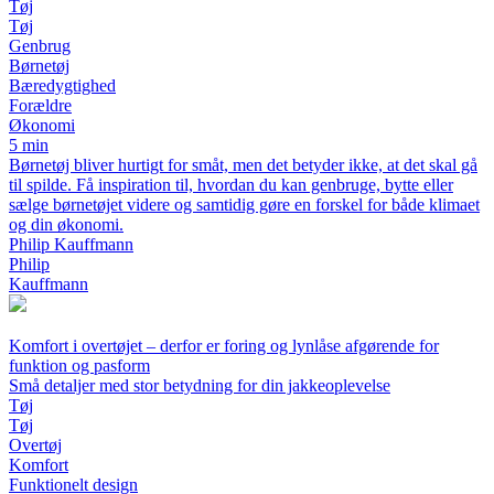
Tøj
Tøj
Genbrug
Børnetøj
Bæredygtighed
Forældre
Økonomi
5 min
Børnetøj bliver hurtigt for småt, men det betyder ikke, at det skal gå
til spilde. Få inspiration til, hvordan du kan genbruge, bytte eller
sælge børnetøjet videre og samtidig gøre en forskel for både klimaet
og din økonomi.
Philip Kauffmann
Philip
Kauffmann
Komfort i overtøjet – derfor er foring og lynlåse afgørende for
funktion og pasform
Små detaljer med stor betydning for din jakkeoplevelse
Tøj
Tøj
Overtøj
Komfort
Funktionelt design