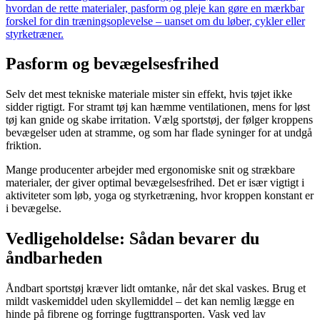
hvordan de rette materialer, pasform og pleje kan gøre en mærkbar
forskel for din træningsoplevelse – uanset om du løber, cykler eller
styrketræner.
Pasform og bevægelsesfrihed
Selv det mest tekniske materiale mister sin effekt, hvis tøjet ikke
sidder rigtigt. For stramt tøj kan hæmme ventilationen, mens for løst
tøj kan gnide og skabe irritation. Vælg sportstøj, der følger kroppens
bevægelser uden at stramme, og som har flade syninger for at undgå
friktion.
Mange producenter arbejder med ergonomiske snit og strækbare
materialer, der giver optimal bevægelsesfrihed. Det er især vigtigt i
aktiviteter som løb, yoga og styrketræning, hvor kroppen konstant er
i bevægelse.
Vedligeholdelse: Sådan bevarer du
åndbarheden
Åndbart sportstøj kræver lidt omtanke, når det skal vaskes. Brug et
mildt vaskemiddel uden skyllemiddel – det kan nemlig lægge en
hinde på fibrene og forringe fugttransporten. Vask ved lav