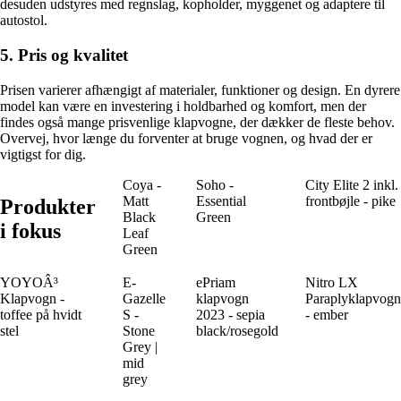
desuden udstyres med regnslag, kopholder, myggenet og adaptere til
autostol.
5. Pris og kvalitet
Prisen varierer afhængigt af materialer, funktioner og design. En dyrere
model kan være en investering i holdbarhed og komfort, men der
findes også mange prisvenlige klapvogne, der dækker de fleste behov.
Overvej, hvor længe du forventer at bruge vognen, og hvad der er
vigtigst for dig.
Coya -
Soho -
City Elite 2 inkl.
Matt
Essential
frontbøjle - pike
Produkter
Black
Green
i fokus
Leaf
Green
YOYOÂ³
E-
ePriam
Nitro LX
Klapvogn -
Gazelle
klapvogn
Paraplyklapvogn
toffee på hvidt
S -
2023 - sepia
- ember
stel
Stone
black/rosegold
Grey |
mid
grey