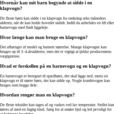
Hvornår kan mit barn begynde at sidde i en
klapvogn?
De fleste børn kan sidde i en klapvogn fra omkring seks måneders
alderen, når de kan holde hovedet stabilt. Indtil da anbefales en lift eller
barnevogn med fladt liggeleje.
Hvor længe kan man bruge en klapvogn?
Det afhænger af model og barnets størrelse. Mange klapvogne kan
bruges op til 3–4-årsalderen, men det er vigtigt at tjekke producentens
vægtgrænse.
Hvad er forskellen på en barnevogn og en klapvogn?
En barnevogn er beregnet til spædbørn, der skal ligge ned, mens en
klapvogn er til større børn, der kan sidde op. Nogle kombivogne kan
bruges som begge dele.
Hvordan rengør man en klapvogn?
De fleste tekstiler kan tages af og vaskes ved lav temperatur. Stellet kan
tørres af med en fugtig klud. Sørg for at smøre hjul og led jævnligt for
at forlænge levetiden.