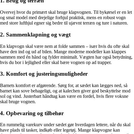
1. Brug og terræn
Overvej hvor du primært skal bruge klapvognen. Til bykørsel er en let
og smal model med drejelige forhjul praktisk, mens en robust vogn
med store lufthjul egner sig bedre til ujævnt terræn og ture i naturen.
2. Sammenklapning og vægt
En klapvogn skal være nem at folde sammen – især hvis du ofte skal
have den ind og ud af bilen. Mange moderne modeller kan klappes
sammen med én hånd og fylder minimalt. Vægten har også betydning,
hvis du bor i lejlighed eller skal bære vognen op ad trapper.
3. Komfort og justeringsmuligheder
Barnets komfort er afgørende. Sørg for, at sædet kan lægges ned, så
barnet kan sove behageligt, og at kalechen giver god beskyttelse mod
sol og vind. Justerbart håndtag kan være en fordel, hvis flere voksne
skal bruge vognen.
4. Opbevaring og tilbehør
En rummelig varekurv under sædet gør hverdagen lettere, når du skal
have plads til tasker, indkøb eller legetøj. Mange klapvogne kan