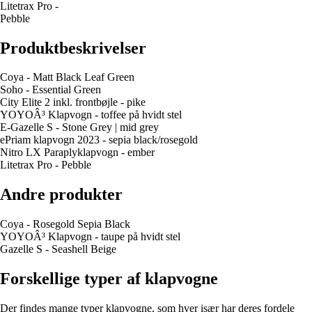
Litetrax Pro -
Pebble
Produktbeskrivelser
Coya - Matt Black Leaf Green
Soho - Essential Green
City Elite 2 inkl. frontbøjle - pike
YOYOÂ³ Klapvogn - toffee på hvidt stel
E-Gazelle S - Stone Grey | mid grey
ePriam klapvogn 2023 - sepia black/rosegold
Nitro LX Paraplyklapvogn - ember
Litetrax Pro - Pebble
Andre produkter
Coya - Rosegold Sepia Black
YOYOÂ³ Klapvogn - taupe på hvidt stel
Gazelle S - Seashell Beige
Forskellige typer af klapvogne
Der findes mange typer klapvogne, som hver især har deres fordele