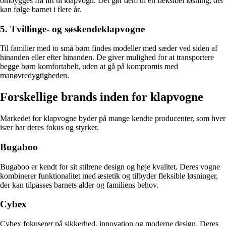
ombygges fra lift til klapvogn. Det gør dem til en fleksibel løsning, der
kan følge barnet i flere år.
5. Tvillinge- og søskendeklapvogne
Til familier med to små børn findes modeller med sæder ved siden af
hinanden eller efter hinanden. De giver mulighed for at transportere
begge børn komfortabelt, uden at gå på kompromis med
manøvredygtigheden.
Forskellige brands inden for klapvogne
Markedet for klapvogne byder på mange kendte producenter, som hver
især har deres fokus og styrker.
Bugaboo
Bugaboo er kendt for sit stilrene design og høje kvalitet. Deres vogne
kombinerer funktionalitet med æstetik og tilbyder fleksible løsninger,
der kan tilpasses barnets alder og familiens behov.
Cybex
Cybex fokuserer på sikkerhed, innovation og moderne design. Deres